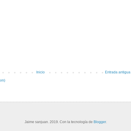
Inicio
Entrada antigua
tom)
Jaime sanjuan. 2019. Con la tecnología de
Blogger
.