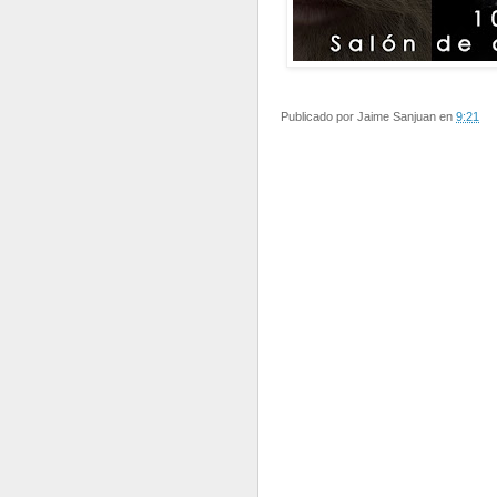
Publicado por
Jaime Sanjuan
en
9:21