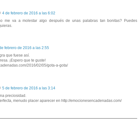
4 de febrero de 2016 a las 6:02
 me va a molestar algo después de unas palabras tan bonitas? Puedes
uieras.
de febrero de 2016 a las 2:55
ra que fuese así.
esa. ¡Espero que te guste!
cadenadas.com/2016/02/05/gota-a-gota/
5 de febrero de 2016 a las 3:14
na preciosidad.
rfecta, menudo placer aparecer en http://emocionesencadenadas.com/