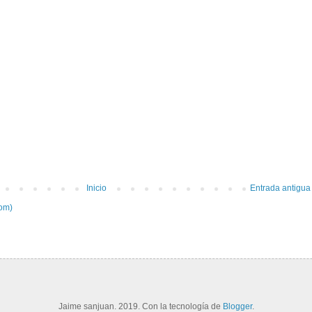
Inicio
Entrada antigua
tom)
Jaime sanjuan. 2019. Con la tecnología de
Blogger
.