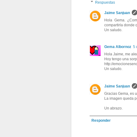
Respuestas
Jaime Sanjuan
Hola Gema. ¿Como
compartirla donde q
Un saludo.
Gema Albornoz
5 
Hola Jaime, me aleg
Hoy tengo una sorpr
http://emocionesen
Un saludo.
Jaime Sanjuan
Gracias Gema, es u
La imagen queda pe
Un abrazo.
Responder