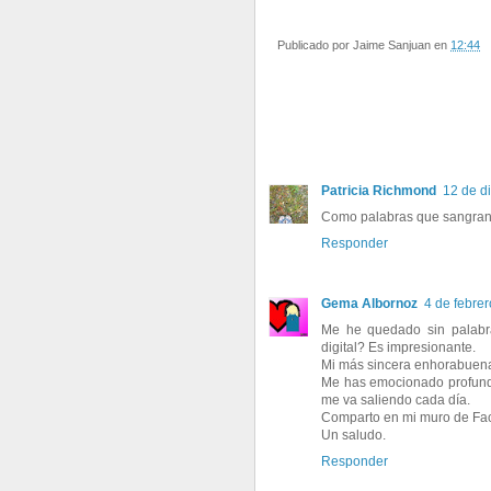
Publicado por
Jaime Sanjuan
en
12:44
Patricia Richmond
12 de d
Como palabras que sangran 
Responder
Gema Albornoz
4 de febrer
Me he quedado sin palabras
digital? Es impresionante.
Mi más sincera enhorabuen
Me has emocionado profund
me va saliendo cada día.
Comparto en mi muro de Face
Un saludo.
Responder