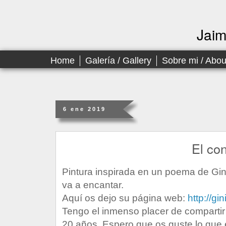
Jai
Home
Galería / Gallery
Sobre mi / Abo
6 ene 2019
El co
Pintura inspirada en un poema de Gini
va a encantar.
Aquí os dejo su página web:
http://g
Tengo el inmenso placer de compartir
20 años. Espero que os guste lo que e