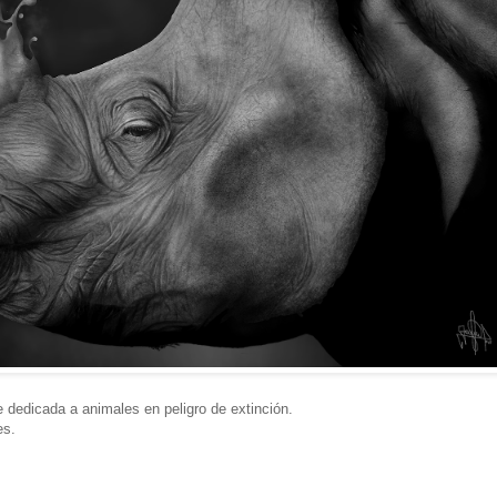
e dedicada a animales en peligro de extinción.
es.