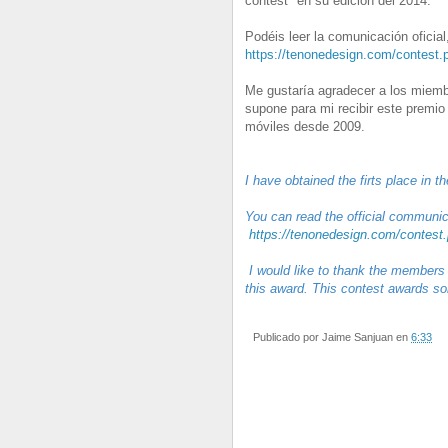
contest" en su edición del 2014.
Podéis leer la comunicación oficia
https://tenonedesign.com/contest.
Me gustaría agradecer a los miemb
supone para mi recibir este premio 
móviles desde 2009.
I have obtained the firts place in 
You can read
the official communic
https://tenonedesign.com/contest
I would like to thank the members 
this award. This contest awards so
Publicado por
Jaime Sanjuan
en
6:33