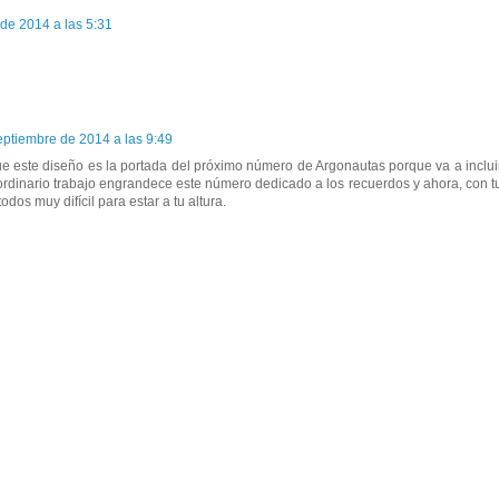
de 2014 a las 5:31
eptiembre de 2014 a las 9:49
 este diseño es la portada del próximo número de Argonautas porque va a inclui
aordinario trabajo engrandece este número dedicado a los recuerdos y ahora, con t
odos muy difícil para estar a tu altura.