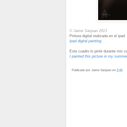
© Jaime Sanjuan 2013
Pintura digital realizada en el ipad.
Ipad digital painting.
Este cuadro lo pinté durante mis 
I
paint
ed this picture
in
my summer
Publicado por
Jaime Sanjuan
en
3:49